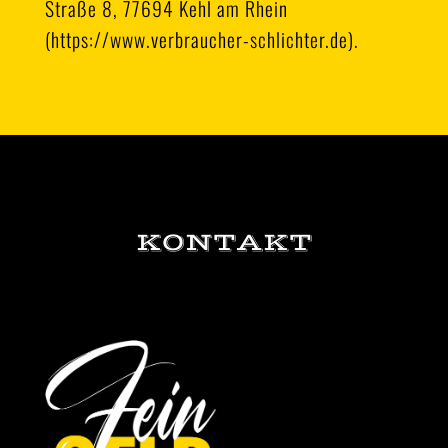
Straße 8, 77694 Kehl am Rhein
(
https://www.verbraucher-schlichter.de
).
KONTAKT